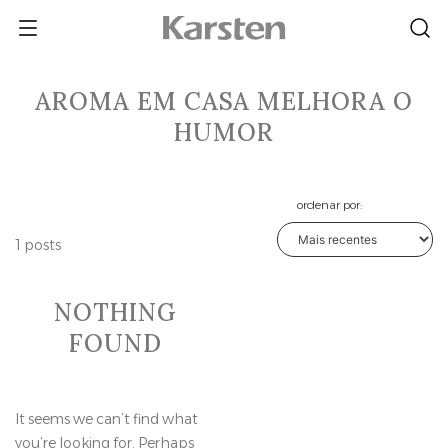
Skip
to
content
AROMA EM CASA MELHORA O
HUMOR
ordenar por:
1 posts
NOTHING
FOUND
It seems we can’t find what
you’re looking for. Perhaps