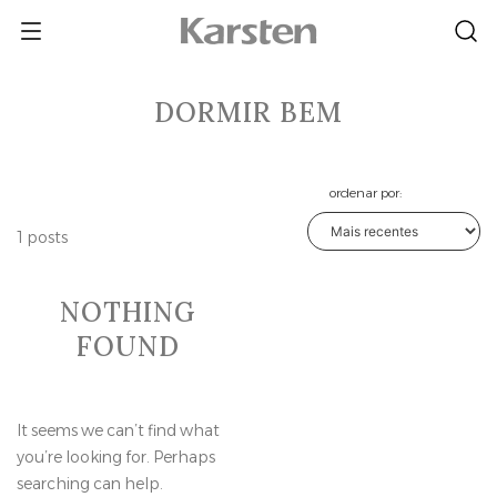
Skip
to
content
DORMIR BEM
ordenar por:
1 posts
NOTHING
FOUND
It seems we can’t find what
you’re looking for. Perhaps
searching can help.