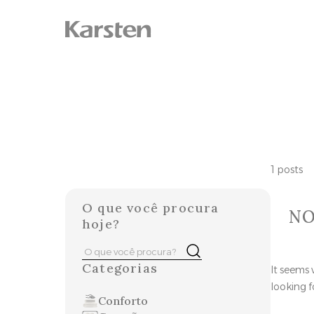
Skip
to
content
1 posts
O que você procura
NO
hoje?
Pesquisar
Buscar
por:
Categorias
It seems 
looking f
Conforto