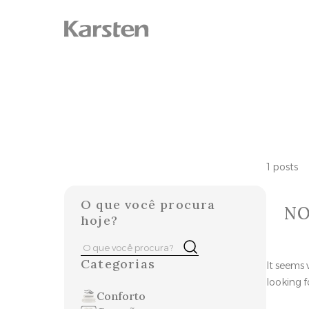
Skip
to
content
1 posts
O que você procura
NO
hoje?
Pesquisar
Buscar
por:
Categorias
It seems 
looking f
Conforto