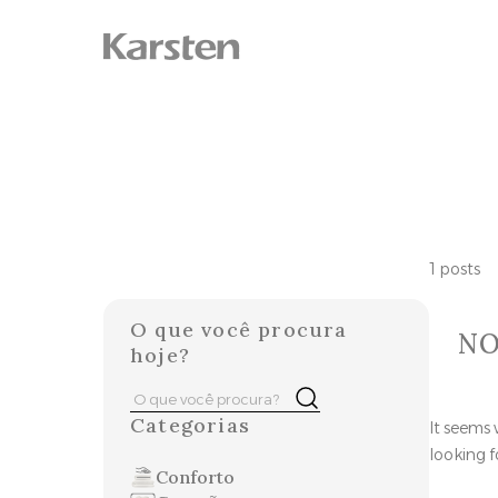
Skip
to
content
1 posts
O que você procura
NO
hoje?
Pesquisar
Buscar
por:
Categorias
It seems 
looking f
Conforto