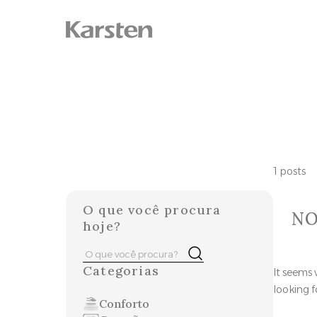
Skip
to
content
1 posts
O que você procura
NO
hoje?
Pesquisar
Buscar
por:
Categorias
It seems 
looking f
Conforto