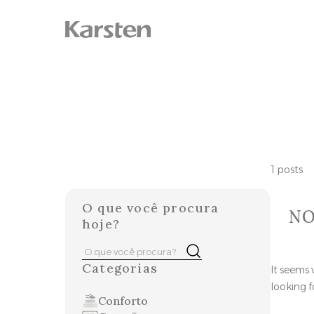
Skip
to
content
1 posts
O que você procura
NO
hoje?
Pesquisar
Buscar
por:
Categorias
It seems 
looking f
Conforto