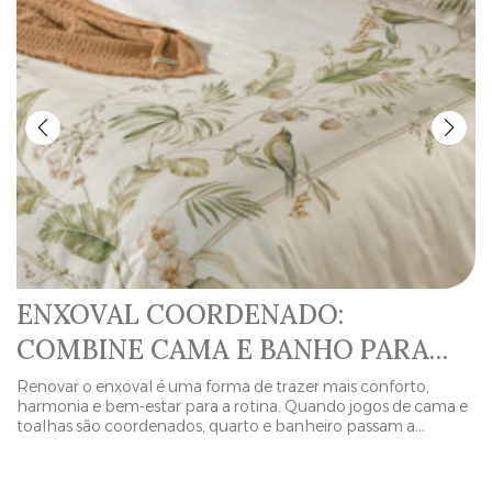
ENXOVAL COORDENADO:
COMBINE CAMA E BANHO PARA
UMA EXPERIÊNCIA COMPLETA DE
Renovar o enxoval é uma forma de trazer mais conforto,
harmonia e bem-estar para a rotina. Quando jogos de cama e
CONFORTO
toalhas são coordenados, quarto e banheiro passam a
conversar entre si por meio de cores, detalhes, texturas e
acabamentos. Mais do que uma escolha estética, um enxoval
completo de cama e banho cria uma […]