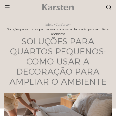
Skip
to
content
Início
>
Conforto
>
Soluções para quartos pequenos: como usar a decoração para ampliar o
ambiente
SOLUÇÕES PARA
QUARTOS PEQUENOS:
COMO USAR A
DECORAÇÃO PARA
AMPLIAR O AMBIENTE